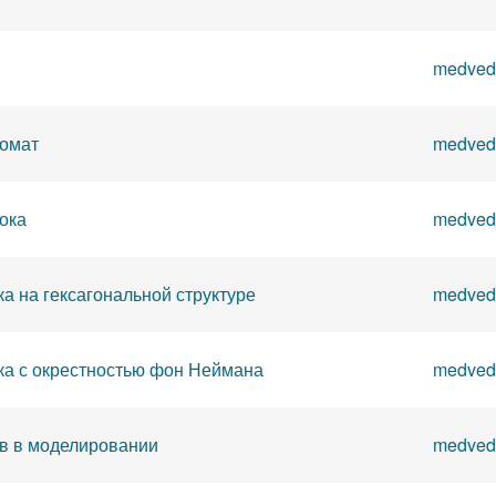
medved
томат
medved
ока
medved
а на гексагональной структуре
medved
ка с окрестностью фон Неймана
medved
в в моделировании
medved