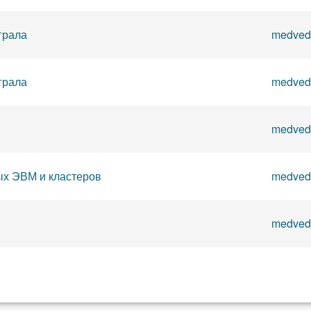
грала
medved
грала
medved
medved
х ЭВМ и кластеров
medved
medved