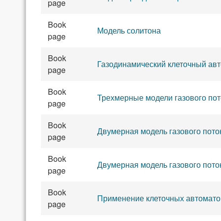
page
Book
Модель солитона
page
Book
Газодинамический клеточный ав
page
Book
Трехмерные модели газового пот
page
Book
Двумерная модель газового поток
page
Book
Двумерная модель газового пото
page
Book
Применение клеточных автомато
page