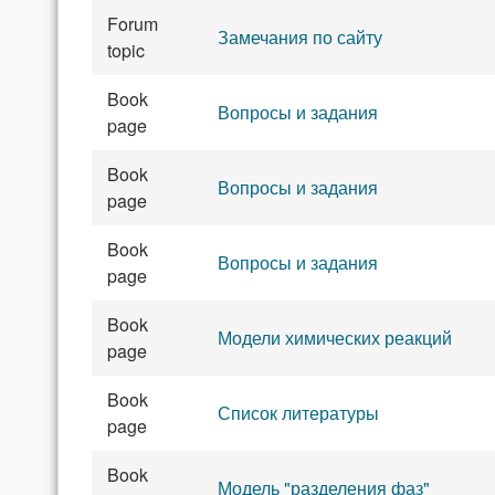
Forum
Замечания по сайту
topic
Book
Вопросы и задания
page
Book
Вопросы и задания
page
Book
Вопросы и задания
page
Book
Модели химических реакций
page
Book
Список литературы
page
Book
Модель "разделения фаз"