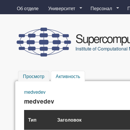
Об отделе
Университет
Персонал
Supercomput
Institute of Computation
Просмотр
Активность
(активная вкладка)
medvedev
Вы здесь
medvedev
Тип
Заголовок