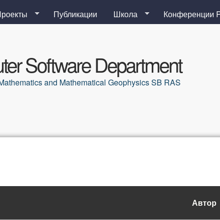
Перейти к основному
Проекты
Публикации
Школа
Конференции 
содержанию
er Software Department
al Mathematics and Mathematical Geophysics SB RAS
Автор