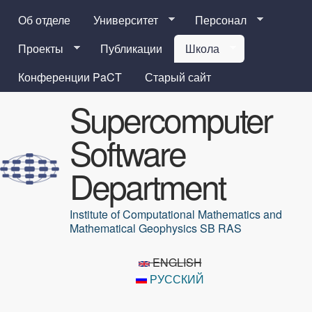
Перейти к основному
Об отделе
Университет
Персонал
содержанию
Проекты
Публикации
Школа
Конференции PaCT
Старый сайт
Supercomputer
Software
Department
Institute of Computational Mathematics and
Mathematical Geophysics SB RAS
ENGLISH
РУССКИЙ