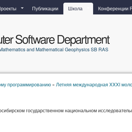
Перейти к основному
Проекты
Публикации
Школа
Конференции 
содержанию
er Software Department
al Mathematics and Mathematical Geophysics SB RAS
ому программированию
»
Летняя международная XXXI мол
осибирском государственном национальном исследовательс