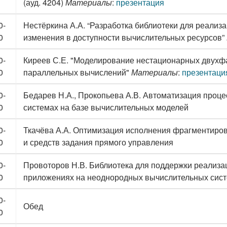
(ауд. 4204)
Материалы
:
презентация
0-
Нестёркина А.А. “Разработка библиотеки для реализ
0
изменения в доступности вычислительных ресурсов”
0-
Киреев С.Е. "Моделирование нестационарных двухфа
0
параллельных вычислений"
Материалы
:
презентаци
0-
Бедарев Н.А., Прокопьева А.В. Автоматизация проце
0
системах на базе вычислительных моделей
0-
Ткачёва А.А. Оптимизация исполнения фрагментиро
0
и средств задания прямого управления
0-
Провоторов Н.В. Библиотека для поддержки реализа
0
приложениях на неоднородных вычислительных сис
0-
Обед
0