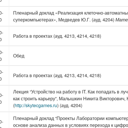
0-
Пленарный доклад «Реализация клеточно-автоматны
0
суперкомпьютерах», Медведев Ю.Г. (ауд. 4204)
Мате
0-
Работа в проектах (ауд. 4213, 4214, 4218)
0
0-
Обед
0
0-
Работа в проектах (ауд. 4213, 4214, 4218)
0
Лекция “Устройство на работу в IT. Как попадать в л
0-
как строить карьеру”, Малышкин Никита Викторович,
0
(
http://skytecgames.ru
) (ауд. 4204)
Пленарный доклад “Проекты Лаборатории компьютер
0-
основе анализа данных в условиях перехода к цифро