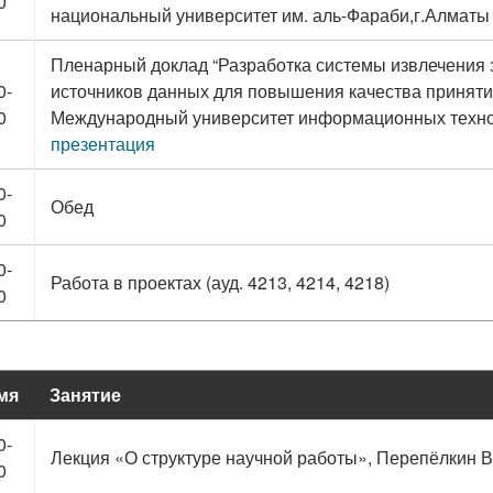
0
национальный университет им. аль-Фараби,г.Алматы 
Пленарный доклад “Разработка системы извлечения 
0-
источников данных для повышения качества приняти
0
Международный университет информационных техноло
презентация
0-
Обед
0
0-
Работа в проектах (ауд. 4213, 4214, 4218)
0
мя
Занятие
0-
Лекция «О структуре научной работы», Перепёлкин В.
0