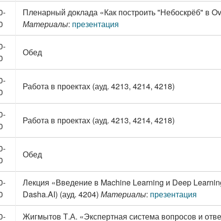
0-
Пленарный доклада «Как построить "Небоскрёб" в Ove
0
Материалы
:
презентация
0-
Обед
0
0-
Работа в проектах (ауд. 4213, 4214, 4218)
0
0-
Работа в проектах (ауд. 4213, 4214, 4218)
0
0-
Обед
0
0-
Лекция «Введение в Machine Learning и Deep Learni
0
Dasha.AI) (ауд. 4204)
Материалы
:
презентация
0-
Жигмытов Т.А. «Экспертная система вопросов и отве