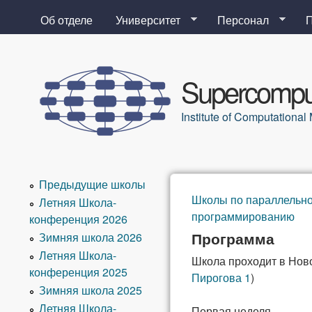
Об отделе
Университет
Персонал
Supercomput
Institute of Computation
Предыдущие школы
Школы по параллельн
Летняя Школа-
Вы здесь
программированию
конференция 2026
Программа
Зимняя школа 2026
Летняя Школа-
Школа проходит в Нов
конференция 2025
Пирогова 1
)
Зимняя школа 2025
Летняя Школа-
Первая неделя