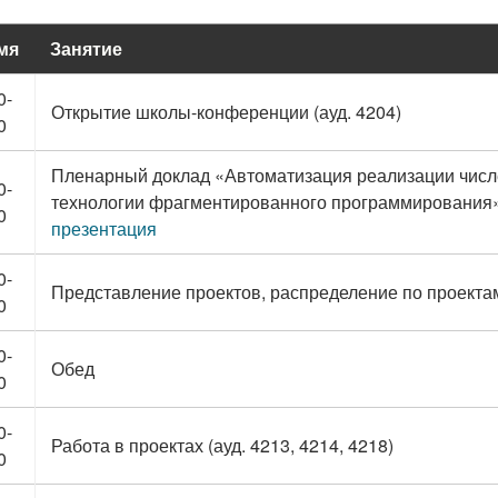
мя
Занятие
0-
Открытие школы-конференции (ауд. 4204)
0
Пленарный доклад «Автоматизация реализации числ
0-
технологии фрагментированного программирования»,
0
презентация
0-
Представление проектов, распределение по проектам
0
0-
Обед
0
0-
Работа в проектах (ауд. 4213, 4214, 4218)
0