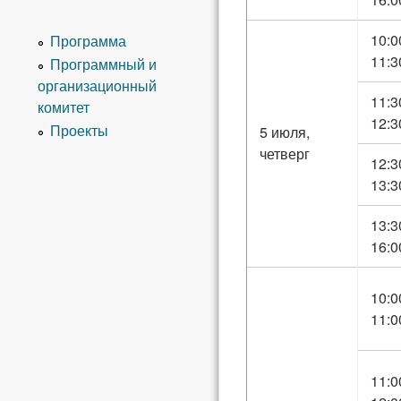
10:0
Программа
11:3
Программный и
организационный
11:3
комитет
12:3
Проекты
5 июля,
четверг
12:3
13:3
13:3
16:0
10:0
11:0
11:0