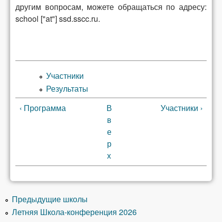
другим вопросам, можете обращаться по адресу:
school ["at"] ssd.sscc.ru.
Участники
Результаты
‹ Программа
В
Участники ›
в
е
р
х
Предыдущие школы
Летняя Школа-конференция 2026