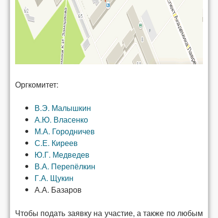
Оргкомитет:
В.Э. Малышкин
А.Ю. Власенко
М.А. Городничев
С.Е. Киреев
Ю.Г. Медведев
В.А. Перепёлкин
Г.А. Щукин
А.А. Базаров
Чтобы подать заявку на участие, а также по любым