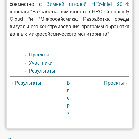
совместно с
Зимней школой НГУ-Intel 2014
:
проекты "Разработка компонентов HPC Community
Cloud "и "Микросейсмика. Разработка среды
визуального конструирования программ обработки
данных микросейсмического мониторинга".
Проекты
Участники
Результаты
‹ Результаты
В
Проекты ›
в
е
р
х