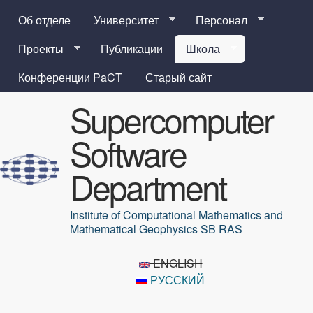
Перейти к основному
Об отделе
Университет
Персонал
содержанию
Проекты
Публикации
Школа
Конференции PaCT
Старый сайт
Supercomputer
Software
Department
Institute of Computational Mathematics and
Mathematical Geophysics SB RAS
ENGLISH
РУССКИЙ