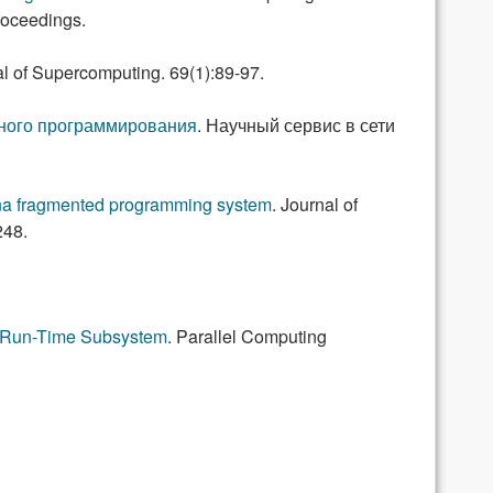
roceedings.
l of Supercomputing. 69(1):89-97.
ного программирования
.
Научный сервис в сети
Luna fragmented programming system
.
Journal of
248.
f Run-Time Subsystem
.
Parallel Computing