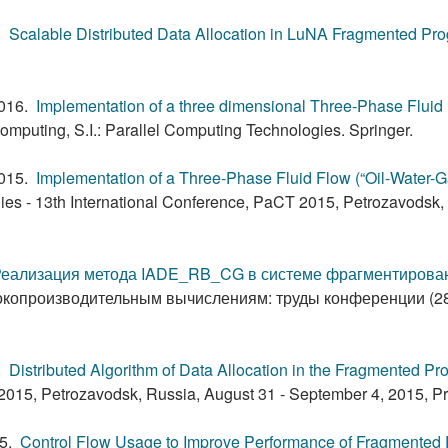
6.
Scalable Distributed Data Allocation in LuNA Fragmented P
2016.
Implementation of a three dimensional Three-Phase Fluid
omputing, S.I.: Parallel Computing Technologies. Springer.
2015.
Implementation of a Three-Phase Fluid Flow (“Oil-Water-
es - 13th International Conference, PaCT 2015, Petrozavodsk,
еализация метода IADE_RB_CG в системе фрагментирова
опроизводительным вычислениям: труды конференции (28-30
5.
Distributed Algorithm of Data Allocation in the Fragmented
 2015, Petrozavodsk, Russia, August 31 - September 4, 2015, P
15.
Control Flow Usage to Improve Performance of Fragmented