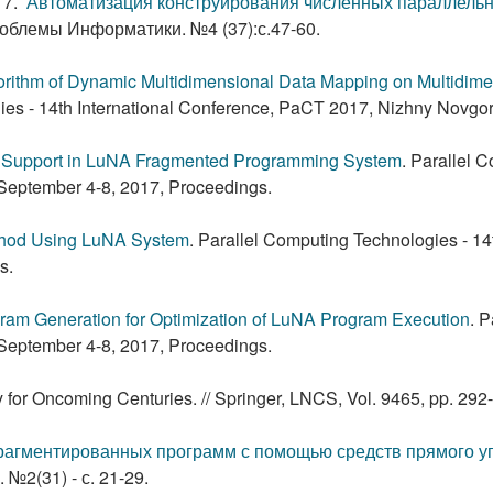
17.
Автоматизация конструирования численных параллель
облемы Информатики. №4 (37):с.47-60.
gorithm of Dynamic Multidimensional Data Mapping on Multidim
ies - 14th International Conference, PaCT 2017, Nizhny Novgo
Support in LuNA Fragmented Programming System
.
Parallel C
September 4-8, 2017, Proceedings.
thod Using LuNA System
.
Parallel Computing Technologies - 14
s.
gram Generation for Optimization of LuNA Program Execution
.
P
September 4-8, 2017, Proceedings.
for Oncoming Centuries. // Springer, LNCS, Vol. 9465, pp. 292
агментированных программ с помощью средств прямого уп
2(31) - с. 21-29.