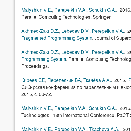
Malyshkin V.E.
,
Perepelkin V.A.
,
Schukin G.A.
. 201
Parallel Computing Technologies, Springer.
Akhmed-Zaki D.Z.
,
Lebedev D.V.
,
Perepelkin V.A.
. 
Fragmented Programming System
.
Journal of Superc
Akhmed-Zaki D.Z.
,
Lebedev D.V.
,
Perepelkin V.A.
. 
Programming System
.
Parallel Computing Technologi
Proceedings.
Киреев СЕ
,
Перепелкин ВА
,
Ткачёва А.А.
. 2015.
Р
Сибирская конференция по параллельным и высок
2015, с. 66-72.
Malyshkin V.E.
,
Perepelkin V.A.
,
Schukin G.A.
. 201
Technologies - 13th International Conference, PaCT
Malyshkin V.E.
,
Perepelkin V.A.
,
Tkacheva A.A.
. 20