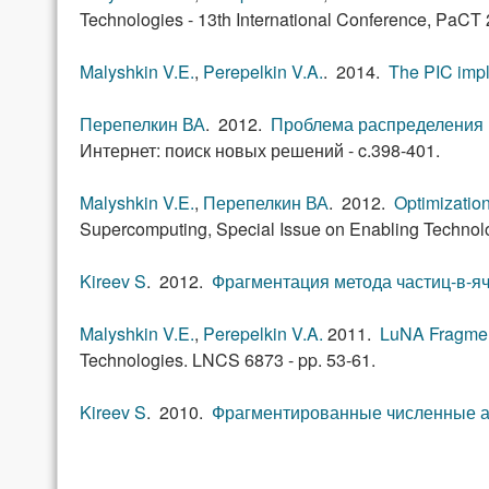
Technologies - 13th International Conference, PaCT
Malyshkin V.E.
,
Perepelkin V.A.
. 2014.
The PIC imp
Перепелкин ВА
. 2012.
Проблема распределения 
Интернет: поиск новых решений - c.398-401.
Malyshkin V.E.
,
Перепелкин ВА
. 2012.
Optimizatio
Supercomputing, Special Issue on Enabling Technol
Kireev S
. 2012.
Фрагментация метода частиц-в-я
Malyshkin V.E.
,
Perepelkin V.A.
2011.
LuNA Fragmen
Technologies. LNCS 6873 - pp. 53-61.
Kireev S
. 2010.
Фрагментированные численные а