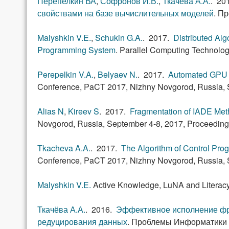
Перепелкин ВА
,
Софронов И.В.
,
Ткачёва А.А.
. 20
свойствами на базе вычислительных моделей
.
Пр
Malyshkin V.E.
,
Schukin G.A.
. 2017.
Distributed Al
Programming System
.
Parallel Computing Technolog
Perepelkin V.A.
,
Belyaev N.
. 2017.
Automated GPU 
Conference, PaCT 2017, Nizhny Novgorod, Russia, 
Alias N
,
Kireev S
. 2017.
Fragmentation of IADE Me
Novgorod, Russia, September 4-8, 2017, Proceeding
Tkacheva A.A.
. 2017.
The Algorithm of Control Pro
Conference, PaCT 2017, Nizhny Novgorod, Russia, 
Malyshkin V.E.
Active Knowledge, LuNA and Literacy 
Ткачёва А.А.
. 2016.
Эффективное исполнение фр
редуцирования данных
.
Проблемы Информатики . №