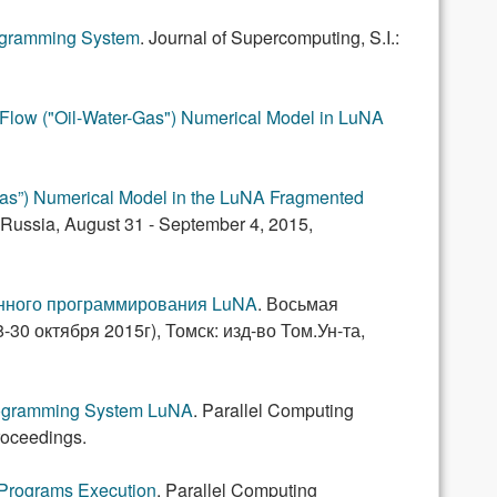
rogramming System
.
Journal of Supercomputing, S.I.:
 Flow ("Oil-Water-Gas") Numerical Model in LuNA
Gas”) Numerical Model in the LuNA Fragmented
 Russia, August 31 - September 4, 2015,
нного программирования LuNA
.
Восьмая
 октября 2015г), Томск: изд-во Том.Ун-та,
 Programming System LuNA
.
Parallel Computing
roceedings.
 Programs Execution
.
Parallel Computing