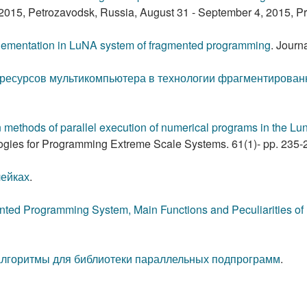
 2015, Petrozavodsk, Russia, August 31 - September 4, 2015, P
lementation in LuNA system of fragmented programming
.
Journa
ресурсов мультикомпьютера в технологии фрагментирован
n methods of parallel execution of numerical programs in the 
ogies for Programming Extreme Scale Systems. 61(1)- pp. 235-
чейках
.
ted Programming System, Main Functions and Peculiarities o
лгоритмы для библиотеки параллельных подпрограмм
.