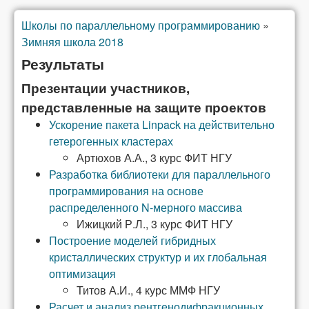
Школы по параллельному программированию
»
Вы здесь
Зимняя школа 2018
Результаты
Презентации участников,
представленные на защите проектов
Ускорение пакета Linpack на действительно
гетерогенных кластерах
Артюхов А.А., 3 курс ФИТ НГУ
Разработка библиотеки для параллельного
программирования на основе
распределенного N-мерного массива
Ижицкий Р.Л., 3 курс ФИТ НГУ
Построение моделей гибридных
кристаллических структур и их глобальная
оптимизация
Титов А.И., 4 курс ММФ НГУ
Расчет и анализ рентгенодифракционных