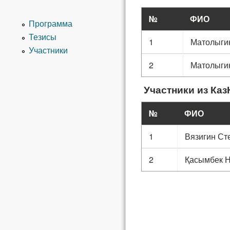
№
ФИО
Программа
Тезисы
1
Матолыги
Участники
2
Матолыги
Участники из Каз
№
ФИО
1
Вязигин Ст
2
Қасымбек 