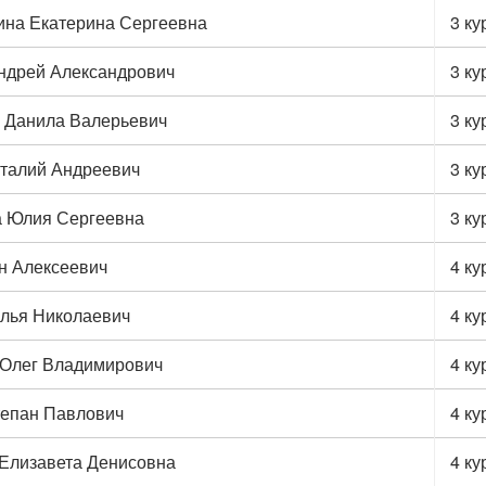
на Екатерина Сергеевна
3 к
ндрей Александрович
3 к
 Данила Валерьевич
3 к
талий Андреевич
3 к
 Юлия Сергеевна
3 к
н Алексеевич
4 к
лья Николаевич
4 к
Олег Владимирович
4 к
тепан Павлович
4 к
Елизавета Денисовна
4 к