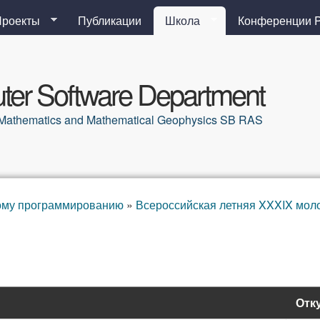
Перейти к основному
Проекты
Публикации
Школа
Конференции 
содержанию
er Software Department
al Mathematics and Mathematical Geophysics SB RAS
ому программированию
»
Всероссийская летняя XXXIX мол
Отк