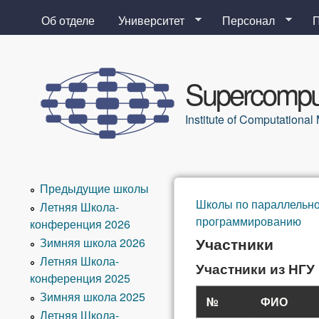
Об отделе
Университет
Персонал
Supercomput
Institute of Computation
Предыдущие школы
Школы по параллельн
Летняя Школа-
Вы здесь
программированию
конференция 2026
Участники
Зимняя школа 2026
Летняя Школа-
Участники из НГУ
конференция 2025
Зимняя школа 2025
№
ФИО
Летняя Школа-