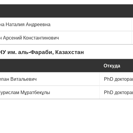
на Наталия Андреевна
н Арсений Константинович
НУ им. аль-Фараби, Казахстан
Откуда
епан Витальевич
PhD доктора
Нурислам Мұратбекұлы
PhD доктора