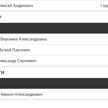
лексей Андреевич
1 к
У
 Вероника Александровна
Матвей Павлович
лександр Сергеевич
ТИ
 Кирилл Александрович