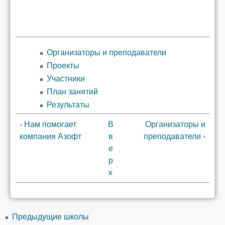
Организаторы и преподаватели
Проекты
Участники
План занятий
Результаты
‹ Нам помогает
В
Организаторы и
компания Азофт
в
преподаватели ›
е
р
х
Предыдущие школы