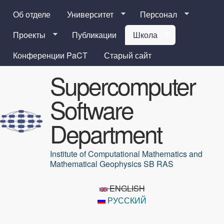
Перейти к основному
Об отделе
Университет
Персонал
содержанию
Проекты
Публикации
Школа
Конференции PaCT
Старый сайт
Supercomputer
Software
Department
Institute of Computational Mathematics and
Mathematical Geophysics SB RAS
ENGLISH
РУССКИЙ