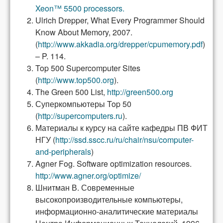
Xeon™ 5500
processors.
Ulrich Drepper, What Every Programmer Should
Know About Memory, 2007.
(
http://www.akkadia.org/drepper/cpumemory.pdf
)
– P. 114.
Top 500 Supercomputer Sites
(
http://www.top500.org
).
The Green 500 List,
http://green500.org
Суперкомпьютеры Top 50
(
http://supercomputers.ru
).
Материалы к курсу на сайте кафедры ПВ ФИТ
НГУ (
http://ssd.sscc.ru/ru/chair/nsu/computer-
and-peripherals
)
Agner Fog. Software optimization resources.
http://www.agner.org/optimize/
Шнитман В. Современные
высокопроизводительные компьютеры,
информационно-аналитические материалы