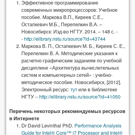
Эффективное программирование
современных микропроцессоров: Учебное
пособие. Маркова В.П., Киреев С.Е.,
Остапкевич М.Б., Перепелкин В.А. –
Новосибирск: Изд-во НГТУ. 2014. – 148 с. -
-
http://elibrary.nstu.ru/source?id=43744
Маркова В. П., Остапкевич М. Б., Киреев С. Е.,
Перепелкин В. А.
Методические указания к
расчетно-графическим заданиям по учебной
дисциплине «Архитектура вычислительных
систем и компьютерных сетей» : учебно-
методическое пособие.
Новосибирск, [2012].
Электронный ресурс:
тут
или в библиотеке
НГТУ --
http://elibrary.nstu.ru/source?id=41050
Перечень некоторых рекомендуемых ресурсов
в Интернете
Dr David Levinthal PhD.
Performance Analysis
Guide for Intel®
Core™ i7 Processor and Intel®