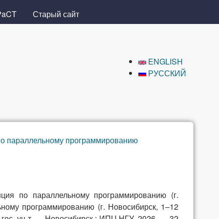
PaCT
Старый сайт
ENGLISH
РУССКИЙ
 по параллельному программированию
ция по параллельному программированию (г.
льному программированию (г. Новосибирск, 1–12
б. гос. ун-т. — Новосибирск : ИПЦ НГУ, 2026. — 32