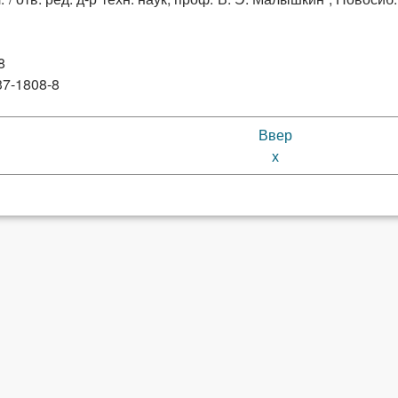
8
37-1808-8
Ввер
х