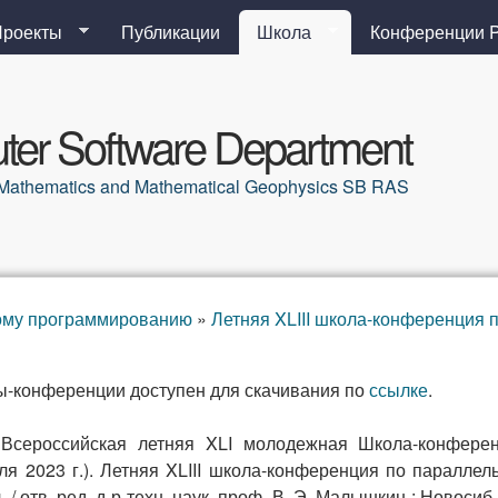
Перейти к основному
Проекты
Публикации
Школа
Конференции 
содержанию
er Software Department
al Mathematics and Mathematical Geophysics SB RAS
ому программированию
»
Летняя XLIII школа-конференция
ы-конференции доступен для скачивания по
ссылке
.
:
Всероссийская летняя XLI молодежная Школа-конферен
ля 2023 г.). Летняя XLIII школа-конференция по паралле
л. / отв. ред. д-р техн. наук, проф. В. Э. Малышкин ; Новоси