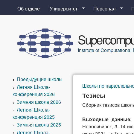
Об отделе
Университет
Персонал
Supercomput
Institute of Computation
Предыдущие школы
Школы по параллельн
Летняя Школа-
Вы здесь
конференция 2026
Тезисы
Зимняя школа 2026
Сборник тезисов школ
Летняя Школа-
конференция 2025
Выходные данные
Зимняя школа 2025
Новосибирск, 3–14 ию
Летняя Школа-
июля 2024 г.): Тез. док