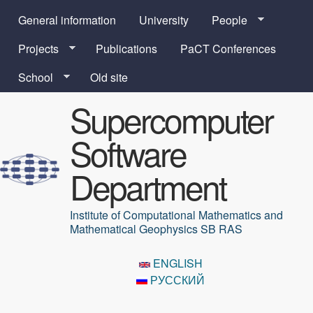
Skip to main content
General information
University
People
Projects
Publications
PaCT Conferences
School
Old site
Supercomputer
Software
Department
Institute of Computational Mathematics and
Mathematical Geophysics SB RAS
ENGLISH
РУССКИЙ