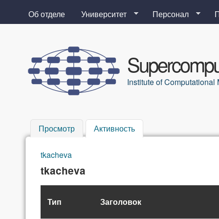
Об отделе
Университет
Персонал
Supercomput
Institute of Computation
Просмотр
Активность
(активная вкладка)
tkacheva
Вы здесь
tkacheva
Тип
Заголовок