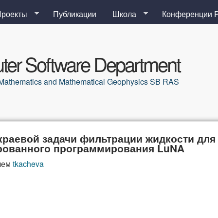
Перейти к основному
Проекты
Публикации
Школа
Конференции 
содержанию
er Software Department
al Mathematics and Mathematical Geophysics SB RAS
раевой задачи фильтрации жидкости для 
ированного программирования LuNA
лем
tkacheva