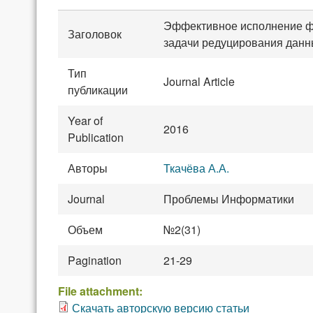
Эффективное исполнение ф
Заголовок
задачи редуцирования данн
Тип
Journal Article
публикации
Year of
2016
Publication
Авторы
Ткачёва А.А.
Journal
Проблемы Информатики
Объем
№2(31)
Pagination
21-29
File attachment:
Скачать авторскую версию статьи