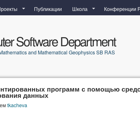
Перейти к основному
Проекты
Публикации
Школа
Конференции 
содержанию
er Software Department
al Mathematics and Mathematical Geophysics SB RAS
нтированных программ с помощью средст
ования данных
лем
tkacheva