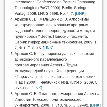
International Conference on Parallel Computing
Technologies (PaCT’2009). Berlin: Springer-
Verlag, 2009. LNCS 5698. Pp. 1–7. [
LINK
]
Арыков С. Б., Малышкин В. Э. Алгоритмы
конструирования асинхрон­ных программ
заданной степени непроцедурности методом
группировки // Вестн. Новосиб. гос. ун-та.
Серия: Информационные технологии. 2009. Т.
7, № 1. С. 3–15. [
LINK
]
Арыков С. Б. Группировка данных в системе
асинхронного параллельного
программирования Аспект // Труды
международной научной конференции
«Параллельные вычислительные технологии
(ПаВТ’2009)». Челябинск: Изд. ЮУрГУ, 2009. С.
357–363. [
LINK
]
Арыков С. Б. Язык программирования Аспект //
Известия Томского поли­технического
университета. 2008. Т. 313, № 5. С. 89–92. [
LINK
]