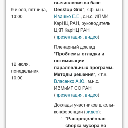
вычисления на базе
9 июля, пятница,
Desktop Grid
", к.ф.-м.н.
13:00
Ивашко Е.Е.
, с.н.с. ИПМИ
КарНЦ РАН, руководитель
ЦКП КарНЦ РАН
(
презентация
,
видео
)
Пленарный доклад
"
Проблемы отладки и
оптимизации
12 июля,
параллельных программ.
понедельник,
Методы решения
", к.т.н.
10:00
Власенко А.Ю.
, м.н.с.
ИВМиМГ СО РАН
(
презентация
,
видео
)
Доклады участников школы-
конференции (
видео
):
"
Распределённая
сборка мусора во