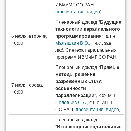
ИВМиМГ СО РАН
(
презентация
,
видео
)
Пленарный доклад "
Будущие
технологии параллельного
6 июля, вторник,
программирования
", д.т.н.
10:00
Малышкин В.Э.
, г.н.с., зав.
лаб. Синтеза параллельных
программ ИВМиМГ СО РАН
Пленарный доклад "
Прямые
методы решения
разреженных СЛАУ:
7 июля, среда,
особенности
10:00
параллелизации
", к.ф.-м.н.
Соловьев С.А.
, с.н.с. ИНГГ
СО РАН (
презентация
,
видео
)
Пленарный доклад
"
Высокопроизводительные