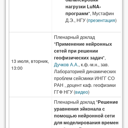
нагрузки LuNA-
программ
", Мустафин
Д.Э., НГУ (
презентация
)
Пленарный доклад
"
Применение нейронных
сетей при решении
геофизических задач
",
13 июля, вторник,
Дучков А.А.
, к.ф.-м.н., зав.
13:00
Лабораторией динамических
проблем сейсмики ИНГГ СО
РАН , доцент каф. геофизики
ГГФ НГУ (
видео
)
Пленарный доклад "
Решение
уравнения эйконала с
помощью нейронной сети
для моделирования времен