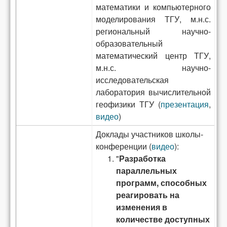
математики и компьютерного
моделирования ТГУ, м.н.с.
региональный научно-
образовательный
математический центр ТГУ,
м.н.с. научно-
исследовательская
лаборатория вычислительной
геофизики ТГУ (
презентация
,
видео
)
Доклады участников школы-
конференции (
видео
):
"
Разработка
параллельных
программ, способных
реагировать на
изменения в
количестве доступных