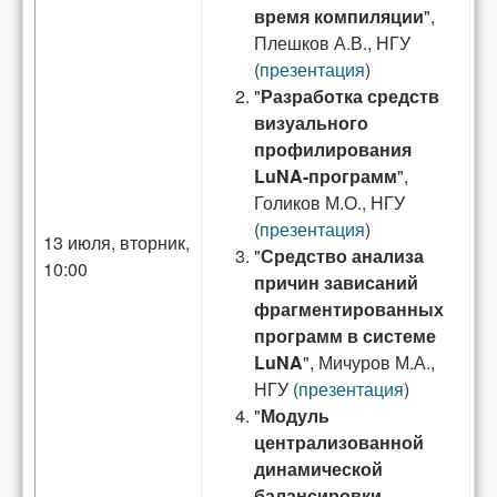
время компиляции
",
Плешков А.В., НГУ
(
презентация
)
"
Разработка средств
визуального
профилирования
LuNA-программ
",
Голиков М.О., НГУ
(
презентация
)
13 июля, вторник,
"
Средство анализа
10:00
причин зависаний
фрагментированных
программ в системе
LuNA
", Мичуров М.А.,
НГУ (
презентация
)
"
Модуль
централизованной
динамической
балансировки