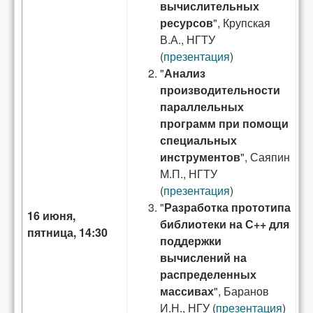
вычислительных
ресурсов
", Крупская
В.А., НГТУ
(
презентация
)
"
Анализ
производительности
параллельных
программ при помощи
специальных
инструментов
", Саяпин
М.П., НГТУ
(
презентация
)
"
Разработка прототипа
16 июня,
библиотеки на С++ для
пятница, 14:30
поддержки
вычислений на
распределенных
массивах
", Баранов
И.Н., НГУ (
презентация
)