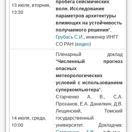
пробега сейсмических
13 июля, вторник,
волн. Исследование
13:30
параметров архитектуры
влияющих на устойчивость
получаемого решения
",
Грубась С.И.
, инженер ИНГГ
СО РАН (
видео
)
Пленарный доклад
"
Численный прогноз
опасных
метеорологических
условий с использованием
суперкомпьютера
",
Старченко А. В., С.А.
Проханов, Е.А. Данилкин, Д.В.
Лещинский, Томский
14 июля, среда,
государственный
10:00
университет. Докладчик:
Старченко А.В.
, д.ф.-м.н.,