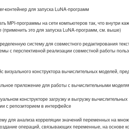
er-контейнер для запуска LuNA-программ
ать MPI-программы на сети компьютеров так, что внутри к
е (применить это для запуска LuNA-программ, см. выше)
ределенную систему для совместного редактирования текста 
темы с перспективной реализации совместной работы поль
с визуального конструктора вычислительных моделей, пре
ильное приложение для работы с вычислительными моделя
уальном конструкторе загрузку и выгрузку вычислительных 
ии с репозиторием в интерфейсе
ему для анализа корреляции значений переменных на множ
создание операций, связывающих переменные, на основе к