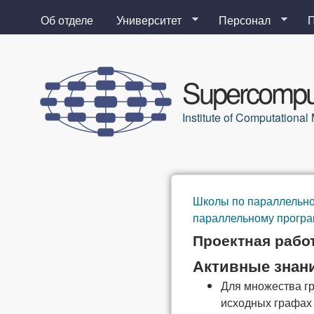
Об отделе
Университет
Персонал
Supercomput
Institute of Computation
Школы по параллельн
Вы здесь
параллельному прогр
Проектная рабо
Активные знан
Для множества г
исходных графах