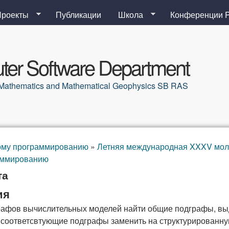
Перейти к основному
Проекты
Публикации
Школа
Конференции 
содержанию
er Software Department
al Mathematics and Mathematical Geophysics SB RAS
ому программированию
»
Летняя международная XXXV мол
аммированию
та
ия
рафов вычислительных моделей найти общие подграфы, выд
 соответсвтующие подграфы заменить на структурированн