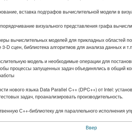
ование, вставка подграфов вычислительной модели в визу
упорядочивание визуального представления графа вычисл
еры вычислительных моделей для прикладных областей по 
 3-D сцен, библиотека алгоритмов для анализа данных и т.п
слительную модель и необходимые операции для постановк
тобы процессы запущенных задач объединялись в общий к
работы
ти нового языка Data Parallel C++ (DPC++) от Intel: устан
тестовых задач, проанализировать производительность.
ственную С++-библиотеку для параллельного исполнения у
Ввер