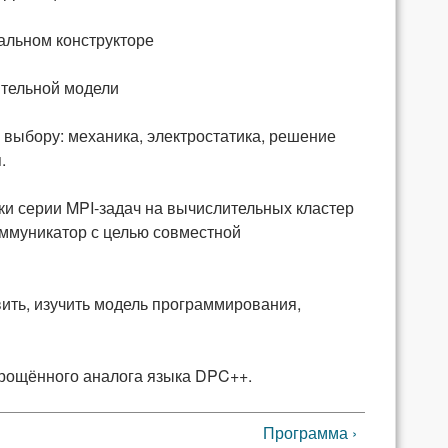
альном конструкторе
ительной модели
выбору: механика, электростатика, решение
.
и серии MPI-задач на вычислительных кластер
оммуникатор с целью совместной
овить, изучить модель программирования,
прощённого аналога языка DPC++.
Программа ›