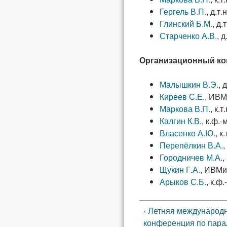
Гергель В.П.
, д.т
Глинский Б.М.
, д
Старченко А.В.
, 
Организационный ко
Малышкин В.Э
.,
Киреев С.Е.
, ИВМ
Маркова В.П.
, к.
Калгин К.В.
, к.ф.-
Власенко А.Ю.
, к
Перепёлкин В.А.
,
Городничев М.А.
,
Щукин Г.А.
, ИВМи
Арыков С.Б.
, к.ф
‹ Летняя международ
конференция по пар