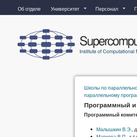
Об отделе
Университет
Персонал
Supercomput
Institute of Computation
Школы по параллельн
Вы здесь
параллельному прогр
Программный и
Программный комит
Малышкин В.Э.
, 
Маркова В.П.
, к.