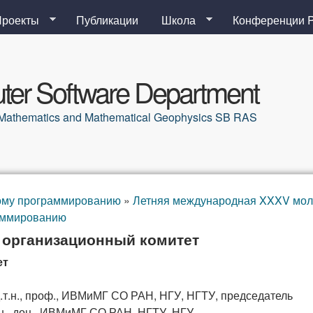
Перейти к основному
Проекты
Публикации
Школа
Конференции 
содержанию
er Software Department
al Mathematics and Mathematical Geophysics SB RAS
ому программированию
»
Летняя международная XXXV мол
аммированию
 организационный комитет
ет
д.т.н., проф., ИВМиМГ СО РАН, НГУ, НГТУ, председатель
т.н., доц., ИВМиМГ СО РАН, НГТУ, НГУ