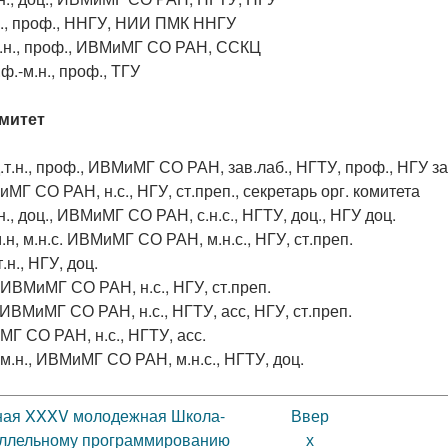
.н., проф., ННГУ, НИИ ПМК ННГУ
.т.н., проф., ИВМиМГ СО РАН, ССКЦ
д.ф.-м.н., проф., ТГУ
митет
 д.т.н., проф., ИВМиМГ СО РАН,
зав.лаб.,
НГТУ,
проф.,
НГУ
за
иМГ СО РАН, н.с., НГУ, ст.преп., секретарь орг. комитета
т.н., доц., ИВМиМГ СО РАН,
с.н.с.,
НГТУ,
доц.,
НГУ
доц.
м.н, м.н.с.
ИВМиМГ СО РАН, м.н.с., НГУ, ст.преп.
.т.н., НГУ, доц.
 ИВМиМГ СО РАН, н.с., НГУ, ст.преп.
 ИВМиМГ СО РАН, н.с., НГТУ, асс, НГУ,
ст.преп.
МГ СО РАН, н.с., НГТУ, асс.
.-м.н., ИВМиМГ СО РАН, м.н.с., НГТУ, доц.
ная XXXV молодежная Школа-
Ввер
аллельному программированию
х