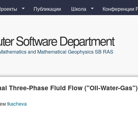
Перейти к основному
Проекты
Публикации
Школа
Конференции 
содержанию
er Software Department
al Mathematics and Mathematical Geophysics SB RAS
nal Three-Phase Fluid Flow ("Oil-Water-Gas"
лем
tkacheva