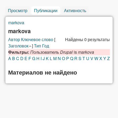
Просмотр
Публикации
(активная вкладка)
Активность
markova
Вы здесь
markova
Автор
Ключевое слово
[
Найдены 0 результаты
Заголовок
]
Тип
Год
Фильтры:
Пользователь Drupal
is
markova
A
B
C
D
E
F
G
H
I
J
K
L
M
N
O
P
Q
R
S
T
U
V
W
X
Y
Z
Материалов не найдено