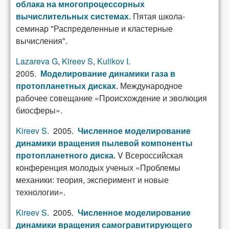
облака на многопроцессорных
Пятая школа-
вычислительных системах
.
семинар "Распределенные и кластерные
вычисления".
Lazareva G
,
Kireev S
,
Kulikov I
.
2005.
Моделирование динамики газа в
Международное
протопланетных дисках
.
рабочее совещание «Происхождение и эволюция
биосферы».
Kireev S
. 2005.
Численное моделирование
динамики вращения пылевой компоненты
V Всероссийская
протопланетного диска
.
конференция молодых ученых «Проблемы
механики: теория, эксперимент и новые
технологии».
Kireev S
. 2005.
Численное моделирование
динамики вращения самогравитирующего