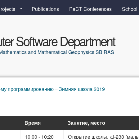
Skip to main content
rojects
Publications
PaCT Conferences
School
er Software Department
al Mathematics and Mathematical Geophysics SB RAS
ому программированию
»
Зимняя школа 2019
Время
Занятие, место
10:00 - 10:20
Открытие школы, к.I-233 (мал