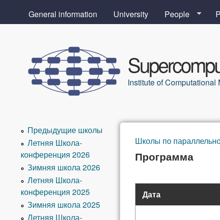
General information
University
People
P
Supercomput
Institute of Computation
Предыдущие школы
Школы по параллельн
Летняя Школа-
You are here
конференция 2026
Программа
Зимняя школа 2026
Летняя Школа-
конференция 2025
Дата
Зимняя школа 2025
Летняя Школа-