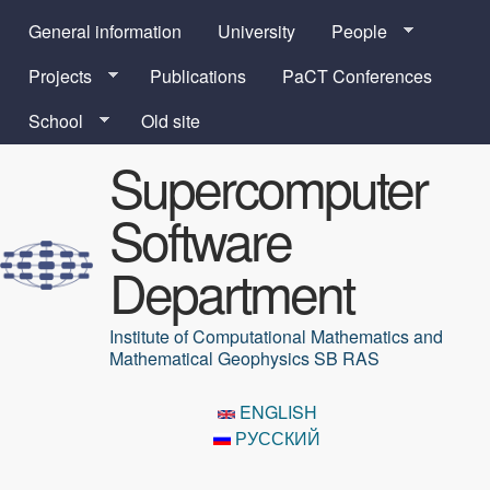
Skip to main content
General information
University
People
Projects
Publications
PaCT Conferences
School
Old site
Supercomputer
Software
Department
Institute of Computational Mathematics and
Mathematical Geophysics SB RAS
ENGLISH
РУССКИЙ