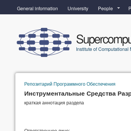
General information
University
People
P
Supercomput
Institute of Computation
Репозитарий Программного Обеспечения
You are here
Инструментальные Средства Раз
краткая аннотация раздела
Ответственное лицо: -