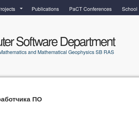
Skip to main content
rojects
Publications
PaCT Conferences
School
er Software Department
al Mathematics and Mathematical Geophysics SB RAS
работчика ПО