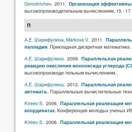
Gorodnichev
. 2011.
Организация эффективны
высокопроизводительным вычислениям, 15 - 17 но
П
А.Е. Шарифулина
,
Markova V
. 2011.
Параллель
Прикладная дискретная математика . 
палладии
.
А.Е. Шарифулина
. 2009.
Параллельная реали
реакцию окисления монооксида углерода (СО
высокопроизводи-тельным вычислениям..
А.Е. Шарифулина
. 2012.
Параллельная реализ
Параллельные вычислительные техно
автомата.
.
Kireev S
. 2006.
Параллельная реализация мет
Конференция молодых ученых 
координатах
.
Kireev S
. 2006.
Параллельная реализация мет