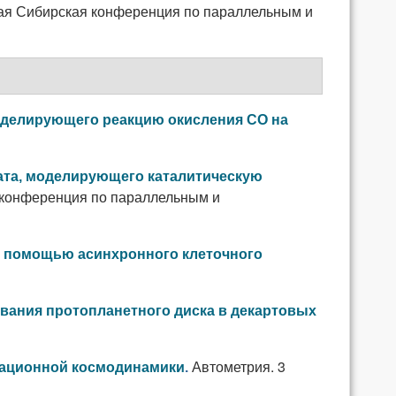
ая Сибирская конференция по параллельным и
оделирующего реакцию окисления CO на
ата, моделирующего каталитическую
 конференция по параллельным и
0 с помощью асинхронного клеточного
ования протопланетного диска в декартовых
Автометрия. 3
итационной космодинамики
.