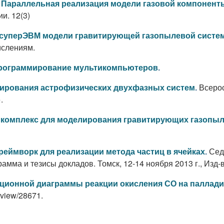
.
Параллельная реализация модели газовой компонент
и. 12(3)
 суперЭВМ модели гравитирующей газопылевой систе
ислениям.
рограммирование мультикомпьютеров
.
Всеро
ирования астрофизических двухфазных систем
.
.
комплекс для моделирования гравитирующих газопыл
Сед
еймворк для реализации метода частиц в ячейках
.
а и тезисы докладов. Томск, 12-14 ноября 2013 г., Изд-во
ционной диаграммы реакции окисления СО на паллади
tview/28671.