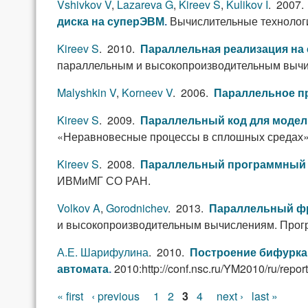
Vshivkov V
,
Lazareva G
,
Kireev S
,
Kulikov I
. 2007
Вычислительные технологи
диска на суперЭВМ
.
Kireev S
. 2010.
Параллельная реализация на
параллельным и высокопроизводительным выч
Malyshkin V
,
Korneev V
. 2006.
Параллельное п
Kireev S
. 2009.
Параллельный код для модел
«Неравновесные процессы в сплошных средах»
Kireev S
. 2008.
Параллельный программный 
ИВМиМГ СО РАН.
Volkov A
,
Gorodnichev
. 2013.
Параллельный фр
и высокопроизводительным вычислениям. Программ
А.Е. Шарифулина
. 2010.
Построение бифурка
2010:http://conf.nsc.ru/YM2010/ru/repor
автомата
.
« first
‹ previous
1
2
3
4
next ›
last »
Pages