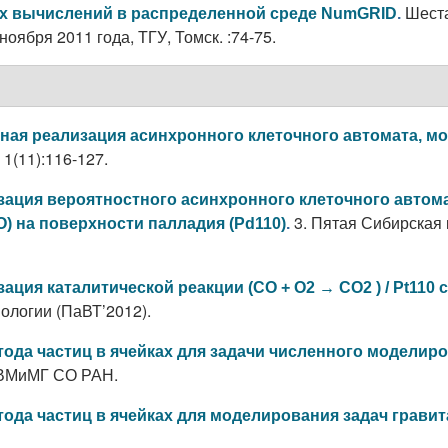
Шест
х вычислений в распределенной среде NumGRID
.
ября 2011 года, ТГУ, Томск. :74-75.
ная реализация асинхронного клеточного автомата, м
1(11):116-127.
зация вероятностного асинхронного клеточного автом
3. Пятая Сибирская
) на поверхности палладия (Pd110)
.
ация каталитической реакции (СО + О2 → СО2 ) / Pt11
логии (ПаВТ’2012).
ода частиц в ячейках для задачи численного моделир
ИВМиМГ СО РАН.
ода частиц в ячейках для моделирования задач грав