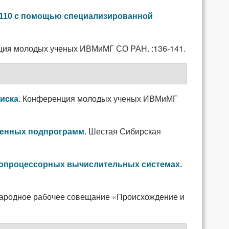
Pt110 с помощью специализированной
ия молодых ученых ИВМиМГ СО РАН. :136-141.
Конференция молодых ученых ИВМиМГ
иска
.
Шестая Сибирская
ленных подпрограмм
.
гопроцессорных вычислительных системах
.
ародное рабочее совещание «Происхождение и