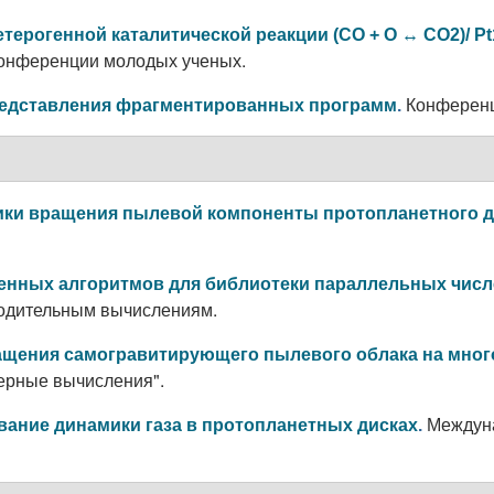
терогенной каталитической реакции (CO + O ↔ CO2)/ 
онференции молодых ученых.
Конференц
редставления фрагментированных программ
.
ки вращения пылевой компоненты протопланетного д
енных алгоритмов для библиотеки параллельных чис
одительным вычислениям.
ащения самогравитирующего пылевого облака на мно
ерные вычисления".
Междун
ание динамики газа в протопланетных дисках
.