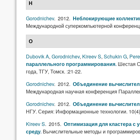
Н
Gorodnichev
. 2012.
Неблокирующие коллекти
Международной суперкомпьютерной конференции (
О
Dubovik A
,
Gorodnichev
,
Kireev S
,
Schukin G
,
Pere
Шестая С
параллельного программирования
.
года, ТГУ, Томск. :21-22.
Gorodnichev
. 2012.
Объединение вычислитель
Международная научная конференция Параллель
Gorodnichev
. 2012.
Объединение вычислитель
НГУ. Серия: Информационные технологии. 10(4)
Kireev S
. 2015.
Оптимизация для кластера с 
Вычислительные методы и программирован
среду
.