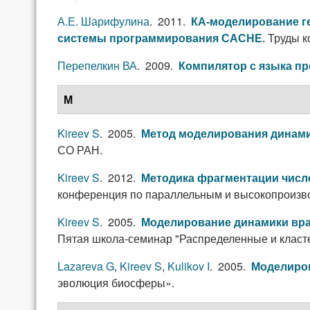
А.Е. Шарифулина
. 2011.
КА-моделирование ге
Труды к
системы программирования CACHE
.
Перепелкин ВА
. 2009.
Компилятор с языка п
М
Kireev S
. 2005.
Метод моделирования динами
СО РАН.
Kireev S
. 2012.
Методика фрагментации числ
конференция по параллельным и высокопроизв
Kireev S
. 2005.
Моделирование динамики вр
Пятая школа-семинар "Распределенные и класт
Lazareva G
,
Kireev S
,
Kulikov I
. 2005.
Моделиров
эволюция биосферы».