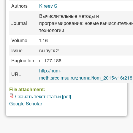
Authors
Kireev S
Вычислительные методы и
Journal
программирование: новые вычислительн
технологии
Volume
т.16
Issue
выпуск 2
Pagination
с. 177-186.
http://num-
URL
meth.srcc.msu.ru/zhurnal/tom_2015/v16r218
File attachment:
Скачать текст статьи [pdf]
Google Scholar