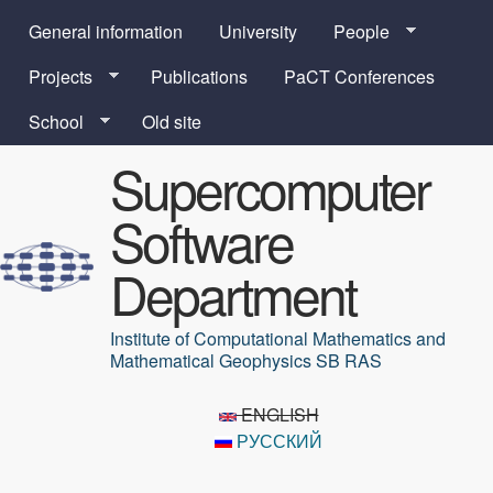
Skip to main content
General information
University
People
Projects
Publications
PaCT Conferences
School
Old site
Supercomputer
Software
Department
Institute of Computational Mathematics and
Mathematical Geophysics SB RAS
ENGLISH
РУССКИЙ