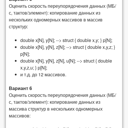
Оценить скорость переупорядочения данных
(МБ/
с, тактов/элемент)
: копирование данных из
нескольких одномерных массивов в массив
структур:
double x[N], y[N]; --> struct { double x,y; } p[N];
double x[N], y[N], z[N]; --> struct { double x,y,z; }
p[N];
double x[N], y[N], z[N], u[N]; --> struct { double
x,y,z,u; } p[N];
и т.д. до 12 массивов.
Вариант 6
Оценить скорость переупорядочения данных
(МБ/
с, тактов/элемент)
: копирование данных из
массива структур в нескольких одномерных
массивов: