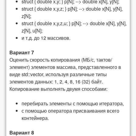
struct { double x,y; } p[N]; --> double x[N], y[N];
struct { double x,y,z; } p[N]; --> double x[N], y[N],
z[N];
struct { double x,y,z,u; } p[N]; --> double x[N], y[N],
z[N], u[N];
и т.д. до 12 массивов.
Вариант 7
Оценить скорость копирования
(МБ/с, тактов/
элемент)
элементов массива, представленного в
виде
std
::
vector
, используя различные типы
элементов данных: 1, 2, 4, 8, 16 (32) байт.
Копирование выполнять двумя способами:
перебирать элементы с помощью итератора,
с помощью оператора присваивания всего
контейнера.
Вариант 8