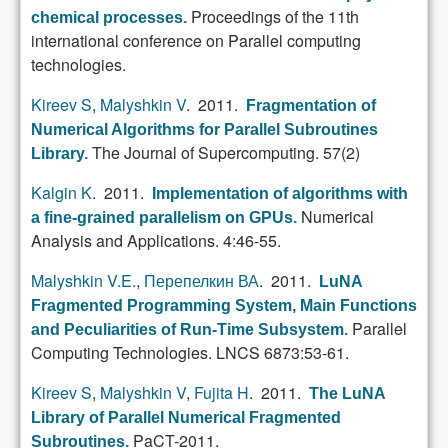
Proceedings of the 11th
chemical processes
.
international conference on Parallel computing
technologies.
Kireev S
,
Malyshkin V
. 2011.
Fragmentation of
Numerical Algorithms for Parallel Subroutines
The Journal of Supercomputing. 57(2)
Library
.
Kalgin K
. 2011.
Implementation of algorithms with
Numerical
a fine-grained parallelism on GPUs
.
Analysis and Applications. 4:46-55.
Malyshkin V.E.
,
Перепелкин ВА
. 2011.
LuNA
Fragmented Programming System, Main Functions
Parallel
and Peculiarities of Run-Time Subsystem
.
Computing Technologies. LNCS 6873:53-61.
Kireev S
,
Malyshkin V
,
Fujita H
. 2011.
The LuNA
Library of Parallel Numerical Fragmented
PaCT-2011.
Subroutines
.