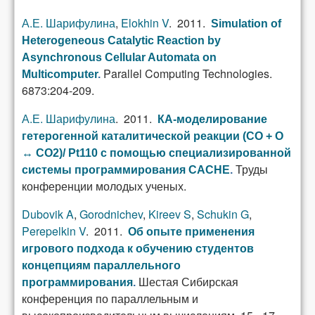
А.Е. Шарифулина
,
Elokhin V
. 2011.
Simulation of
Heterogeneous Catalytic Reaction by
Asynchronous Cellular Automata on
Parallel Computing Technologies.
Multicomputer
.
6873:204-209.
А.Е. Шарифулина
. 2011.
КА-моделирование
гетерогенной каталитической реакции (CO + O
↔ CO2)/ Pt110 с помощью специализированной
Труды
системы программирования CACHE
.
конференции молодых ученых.
Dubovik A
,
Gorodnichev
,
Kireev S
,
Schukin G
,
Perepelkin V
. 2011.
Об опыте применения
игрового подхода к обучению студентов
концепциям параллельного
Шестая Сибирская
программирования
.
конференция по параллельным и