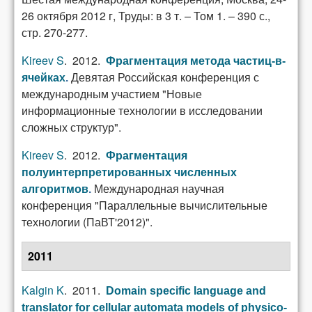
26 октября 2012 г, Труды: в 3 т. – Том 1. – 390 с.,
стр. 270-277.
Kireev S
. 2012.
Фрагментация метода частиц-в-
Девятая Российская конференция с
ячейках
.
международным участием "Новые
информационные технологии в исследовании
сложных структур".
Kireev S
. 2012.
Фрагментация
полуинтерпретированных численных
Международная научная
алгоритмов
.
конференция "Параллельные вычислительные
технологии (ПаВТ'2012)".
2011
Kalgin K
. 2011.
Domain specific language and
translator for cellular automata models of physico-