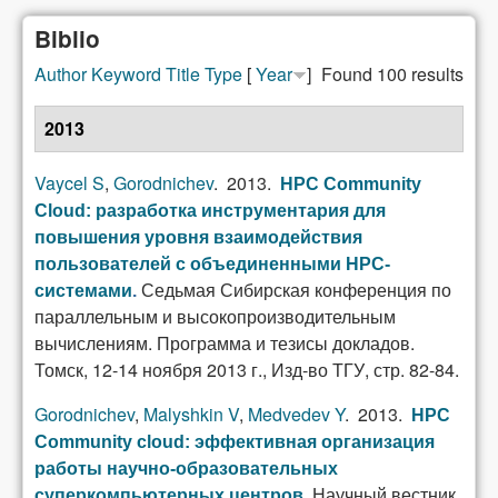
Biblio
Author
Keyword
Title
Type
[
Year
]
Found 100 results
2013
Vaycel S
,
Gorodnichev
. 2013.
HPC Community
Cloud: разработка инструментария для
повышения уровня взаимодействия
пользователей с объединенными HPC-
Седьмая Сибирская конференция по
системами
.
параллельным и высокопроизводительным
вычислениям. Программа и тезисы докладов.
Томск, 12-14 ноября 2013 г., Изд-во ТГУ, стр. 82-84.
Gorodnichev
,
Malyshkin V
,
Medvedev Y
. 2013.
HPC
Community cloud: эффективная организация
работы научно-образовательных
Научный вестник
суперкомпьютерных центров
.