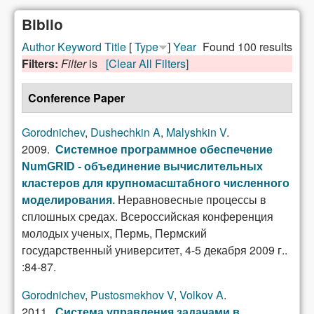
Biblio
Author
Keyword
Title
[
Type
]
Year
Found 100 results
Filters:
Filter
is
[Clear All Filters]
Conference Paper
Gorodnichev
,
Dushechkin A
,
Malyshkin V
.
2009.
Системное программное обеспечение
NumGRID - объединение вычислительных
кластеров для крупномасштабного численного
Неравновесные процессы в
моделирования
.
сплошных средах. Всероссийская конференция
молодых ученых, Пермь, Пермский
государственный университет, 4-5 декабря 2009 г..
:84-87.
Gorodnichev
,
Pustosmekhov V
,
Volkov A
.
2011.
Система управления задачами в