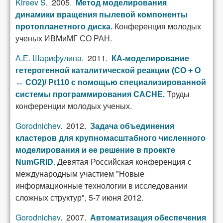
Kireev S
. 2005.
Метод моделирования
динамики вращения пылевой компоненты
Конференция молодых
протопланетного диска
.
ученых ИВМиМГ СО РАН.
А.Е. Шарифулина
. 2011.
КА-моделирование
гетерогенной каталитической реакции (CO + O
↔ CO2)/ Pt110 с помощью специализированной
Труды
системы программирования CACHE
.
конференции молодых ученых.
Gorodnichev
. 2012.
Задача объединения
кластеров для крупномасштабного численного
моделирования и ее решение в проекте
Девятая Российская конференция с
NumGRID
.
международным участием "Новые
информационные технологии в исследовании
сложных структур", 5-7 июня 2012.
Gorodnichev
. 2007.
Автоматизация обеспечения