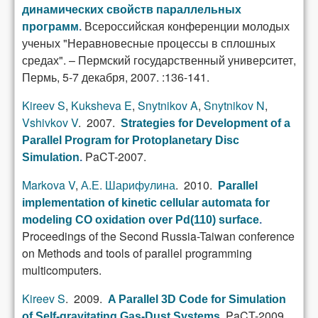
динамических свойств параллельных
Всероссийская конференции молодых
программ
.
ученых "Неравновесные процессы в сплошных
средах". – Пермский государственный университет,
Пермь, 5-7 декабря, 2007. :136-141.
Kireev S
,
Kuksheva E
,
Snytnikov A
,
Snytnikov N
,
Vshivkov V
. 2007.
Strategies for Development of a
Parallel Program for Protoplanetary Disc
PaCT-2007.
Simulation
.
Markova V
,
А.Е. Шарифулина
. 2010.
Parallel
implementation of kinetic cellular automata for
modeling CO oxidation over Pd(110) surface
.
Proceedings of the Second Russia-Taiwan conference
on Methods and tools of parallel programming
multicomputers.
Kireev S
. 2009.
A Parallel 3D Code for Simulation
PaCT-2009.
of Self-gravitating Gas-Dust Systems
.