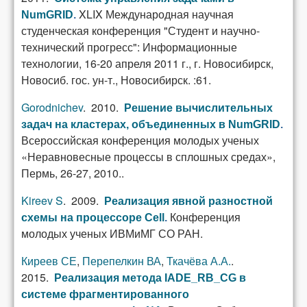
XLIX Международная научная
NumGRID
.
студенческая конференция "Студент и научно-
технический прогресс": Информационные
технологии, 16-20 апреля 2011 г., г. Новосибирск,
Новосиб. гос. ун-т., Новосибирск. :61.
Gorodnichev
. 2010.
Решение вычислительных
задач на кластерах, объединенных в NumGRID
.
Всероссийская конференция молодых ученых
«Неравновесные процессы в сплошных средах»,
Пермь, 26-27, 2010..
Kireev S
. 2009.
Реализация явной разностной
Конференция
схемы на процессоре Cell
.
молодых ученых ИВМиМГ СО РАН.
Киреев СЕ
,
Перепелкин ВА
,
Ткачёва А.А.
.
2015.
Реализация метода IADE_RB_CG в
системе фрагментированного