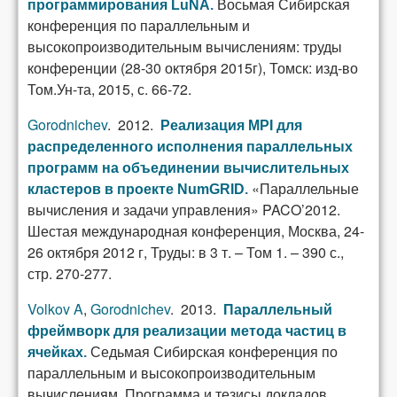
Восьмая Сибирская
программирования LuNA
.
конференция по параллельным и
высокопроизводительным вычислениям: труды
конференции (28-30 октября 2015г), Томск: изд-во
Том.Ун-та, 2015, с. 66-72.
Gorodnichev
. 2012.
Реализация MPI для
распределенного исполнения параллельных
программ на объединении вычислительных
«Параллельные
кластеров в проекте NumGRID
.
вычисления и задачи управления» PACO’2012.
Шестая международная конференция, Москва, 24-
26 октября 2012 г, Труды: в 3 т. – Том 1. – 390 с.,
стр. 270-277.
Volkov A
,
Gorodnichev
. 2013.
Параллельный
фреймворк для реализации метода частиц в
Седьмая Сибирская конференция по
ячейках
.
параллельным и высокопроизводительным
вычислениям. Программа и тезисы докладов.