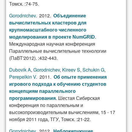
Томск. :74-75.
Gorodnichev
. 2012.
Объединение
вычислительных кластеров для
крупномасштабного численного
моделирования в проекте NumGRID
.
Международная научная конференция
Параллельные вычислительные технологии
(ПаВТ'2012). :432-443.
Dubovik A
,
Gorodnichev
,
Kireev S
,
Schukin G
,
Perepelkin V
. 2011.
Об опыте применения
игрового подхода к обучению студентов
концепциям параллельного
Шестая Сибирская
программирования
.
конференция по параллельным и
высокопроизводительным вычислениям, 15 - 17
ноября 2011 года, ТГУ, Томск. :21-22.
Gorodnichev
. 2012.
Неблокирующие