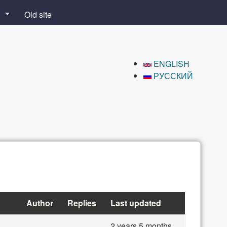
Old site
ENGLISH
РУССКИЙ
Author
Replies
Last updated
2 years 5 months