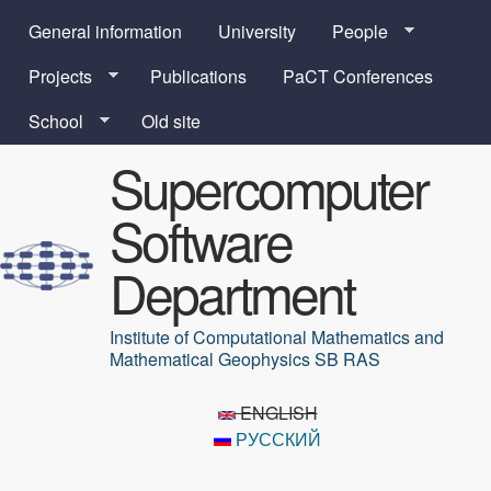
Skip to main content
General information
University
People
Projects
Publications
PaCT Conferences
School
Old site
Supercomputer
Software
Department
Institute of Computational Mathematics and
Mathematical Geophysics SB RAS
ENGLISH
РУССКИЙ