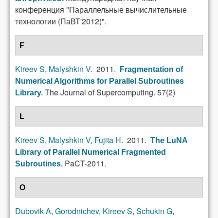
конференция "Параллельные вычислительные
технологии (ПаВТ'2012)".
F
Kireev S
,
Malyshkin V
. 2011.
Fragmentation of
Numerical Algorithms for Parallel Subroutines
The Journal of Supercomputing. 57(2)
Library
.
L
Kireev S
,
Malyshkin V
,
Fujita H
. 2011.
The LuNA
Library of Parallel Numerical Fragmented
PaCT-2011.
Subroutines
.
О
Dubovik A
,
Gorodnichev
,
Kireev S
,
Schukin G
,