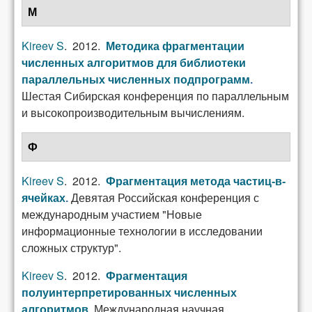
М
Kireev S
. 2012.
Методика фрагментации
численных алгоритмов для библиотеки
параллельных численных подпрограмм
.
Шестая Сибирская конференция по параллельным
и высокопроизводительным вычислениям.
Ф
Kireev S
. 2012.
Фрагментация метода частиц-в-
Девятая Российская конференция с
ячейках
.
международным участием "Новые
информационные технологии в исследовании
сложных структур".
Kireev S
. 2012.
Фрагментация
полуинтерпретированных численных
Международная научная
алгоритмов
.