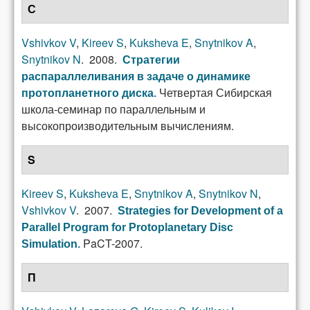
С
Vshivkov V
,
Kireev S
,
Kuksheva E
,
Snytnikov A
,
Snytnikov N
. 2008.
Стратегии
распараллеливания в задаче о динамике
Четвертая Сибирская
протопланетного диска
.
школа-семинар по параллельным и
высокопроизводительным вычислениям.
S
Kireev S
,
Kuksheva E
,
Snytnikov A
,
Snytnikov N
,
Vshivkov V
. 2007.
Strategies for Development of a
Parallel Program for Protoplanetary Disc
PaCT-2007.
Simulation
.
П