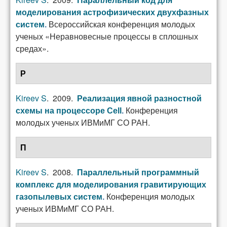
Параллельный код для
моделирования астрофизических двухфазных
Всероссийская конференция молодых
систем
.
ученых «Неравновесные процессы в сплошных
средах».
Р
Kireev S
. 2009.
Реализация явной разностной
Конференция
схемы на процессоре Cell
.
молодых ученых ИВМиМГ СО РАН.
П
Kireev S
. 2008.
Параллельный программный
комплекс для моделирования гравитирующих
Конференция молодых
газопылевых систем
.
ученых ИВМиМГ СО РАН.