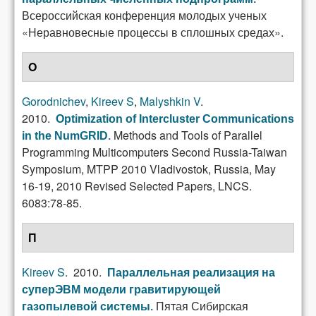
Всероссийская конференция молодых ученых
«Неравновесные процессы в сплошных средах».
O
Gorodnichev
,
Kireev S
,
Malyshkin V
.
2010.
Optimization of Intercluster Communications
Methods and Tools of Parallel
in the NumGRID
.
Programming Multicomputers Second Russia-Taiwan
Symposium, MTPP 2010 Vladivostok, Russia, May
16-19, 2010 Revised Selected Papers, LNCS.
6083:78-85.
П
Kireev S
. 2010.
Параллельная реализация на
суперЭВМ модели гравитирующей
Пятая Сибирская
газопылевой системы
.