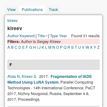
View
Publications
(active tab)
Track
kireev
You are here
kireev
Author
Keyword
[
Title
]
Type
Year
Found 31 results
Filters:
Author
is
Sergey Kireev
A
B
C
D
E
F
G
H
I
J
K
L
M
N
O
P
Q
R
S
T
U
V
W
X
Y
Z
F
Alias N
,
Kireev S
. 2017.
Fragmentation of IADE
Parallel Computing
Method Using LuNA System
.
Technologies - 14th International Conference, PaCT
2017, Nizhny Novgorod, Russia, September 4-8,
2017, Proceedings.