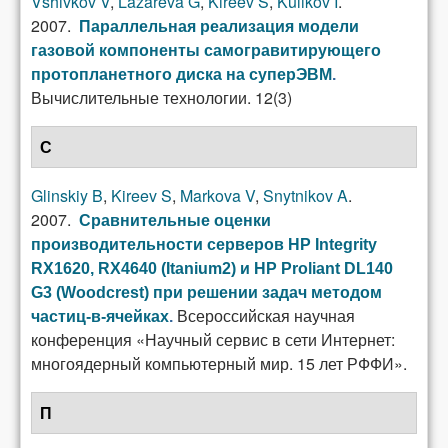
Vshivkov V
,
Lazareva G
,
Kireev S
,
Kulikov I
.
2007.
Параллельная реализация модели
газовой компоненты самогравитирующего
протопланетного диска на суперЭВМ
.
Вычислительные технологии. 12(3)
С
Glinskiy B
,
Kireev S
,
Markova V
,
Snytnikov A
.
2007.
Сравнительные оценки
производительности серверов HP Integrity
RX1620, RX4640 (Itanium2) и HP Proliant DL140
G3 (Woodcrest) при решении задач методом
Всероссийская научная
частиц-в-ячейках
.
конференция «Научный сервис в сети Интернет:
многоядерный компьютерный мир. 15 лет РФФИ».
П