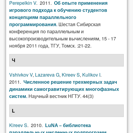
Perepelkin V
. 2011.
Об опыте применения
игрового подхода к обучению студентов
концепциям параллельного
Шестая Сибирская
программирования
.
конференция по параллельным и
высокопроизводительным вычислениям, 15 - 17
ноября 2011 года, ТГУ, Томск. :21-22.
Ч
Vshivkov V
,
Lazareva G
,
Kireev S
,
Kulikov I
.
2011.
Численное решение трехмерных задач
динамики самогравитирующих многофазных
Научный вестник НГТУ. 44(3)
систем
.
L
Kireev S
. 2010.
LuNA – библиотека
параллельных численных подпрограмм
.